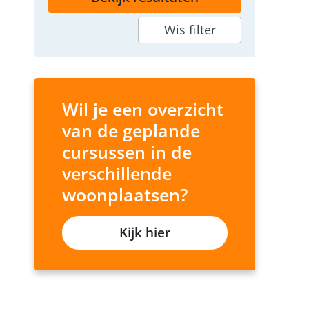
Wis filter
Wil je een overzicht
van de geplande
cursussen in de
verschillende
woonplaatsen?
Kijk hier