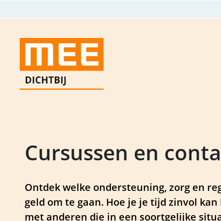
Skip
to
search
results
Cursussen en cont
Ontdek welke ondersteuning, zorg en rege
geld om te gaan. Hoe je je tijd zinvol ka
met anderen die in een soortgelijke situa