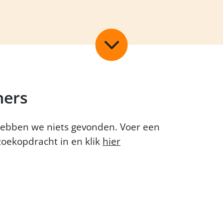
Scroll
naar
beneden
ners
ebben we niets gevonden. Voer een
oekopdracht in en klik
hier