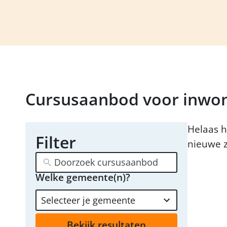
Cursusaanbod voor inwo
Helaas h
Filter
nieuwe z
Welke gemeente(n)?
20
results
available
Bekijk resultaten