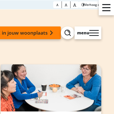
Verhoog contrast
 in jouw woonplaats
menu
Zoeken