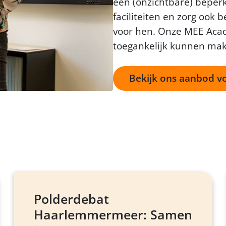
een (onzichtbare) beper
faciliteiten en zorg ook b
voor h
e
n.
Onze MEE Acade
toegankelijk kunnen mak
Bekijk ons aanbod vo
Polderdebat
Haarlemmermeer: Samen