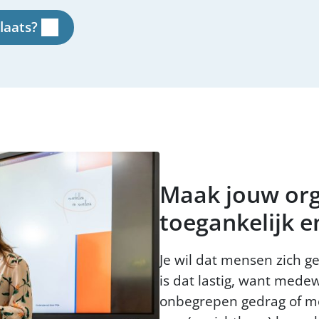
laats?
Maak jouw org
toegankelijk en
Je wil dat mensen zich g
is dat lastig, want med
onbegrepen gedrag of m