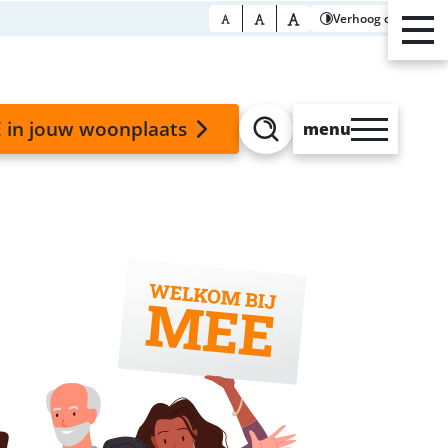
Verhoog contrast
 in jouw woonplaats
menu
Zoeken