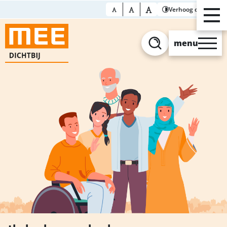
Verhoog contrast
menu
Zoeken