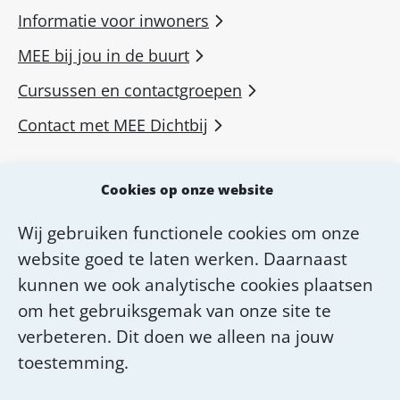
Informatie voor inwoners
MEE bij jou in de buurt
Cursussen en contactgroepen
Contact met MEE Dichtbij
MEE voor professionals
Cookies op onze website
MEE Academie
Wij gebruiken functionele cookies om onze
Diensten van MEE Dichtbij
website goed te laten werken. Daarnaast
Over MEE Dichtbij
kunnen we ook analytische cookies plaatsen
om het gebruiksgemak van onze site te
Werken bij MEE Dichtbij
verbeteren. Dit doen we alleen na jouw
toestemming.