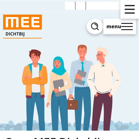
Verhoog contrast
menu
Zoeken