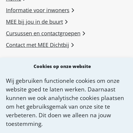
Informatie voor inwoners
MEE bij jou in de buurt
Cursussen en contactgroepen
Contact met MEE Dichtbij
MEE voor professionals
Cookies op onze website
MEE Academie
Wij gebruiken functionele cookies om onze
Diensten van MEE Dichtbij
website goed te laten werken. Daarnaast
Over MEE Dichtbij
kunnen we ook analytische cookies plaatsen
om het gebruiksgemak van onze site te
Werken bij MEE Dichtbij
verbeteren. Dit doen we alleen na jouw
toestemming.