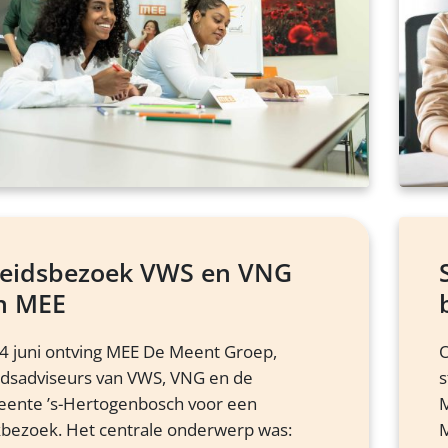
leidsbezoek VWS en VNG
n MEE
4 juni ontving MEE De Meent Groep,
O
idsadviseurs van VWS, VNG en de
s
ente ’s-Hertogenbosch voor een
M
bezoek. Het centrale onderwerp was:
M