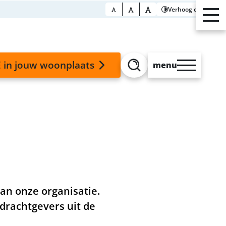
Verhoog contrast
 in jouw woonplaats
menu
Zoeken
an onze organisatie.
drachtgevers uit de