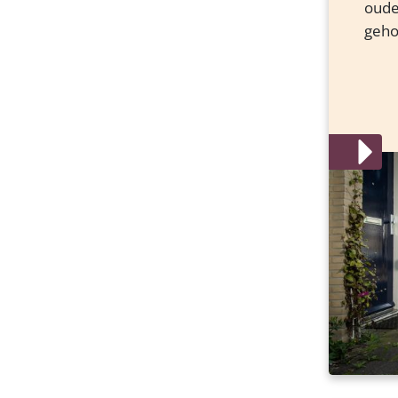
oude
geho