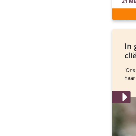
In
cl
'Ons
haar 