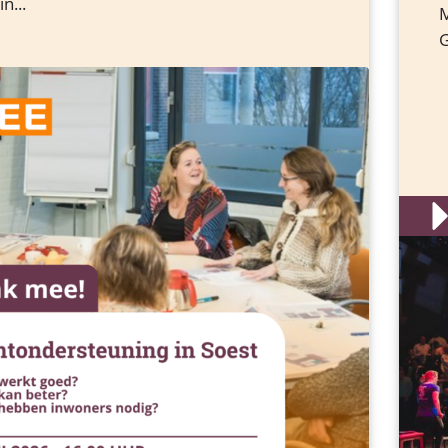
n...
M
G