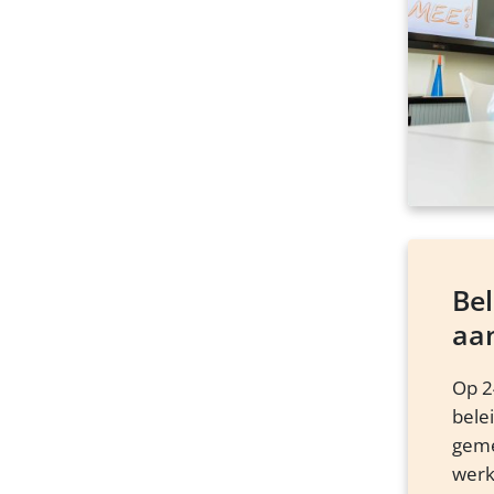
Be
aa
Op 2
bele
geme
werk