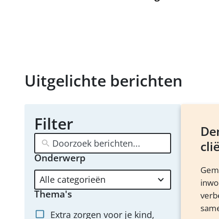
Uitgelichte berichten
Filter
De
cli
Onderwerp
4
Geme
results
inwo
available
Thema's
verb
same
Extra zorgen voor je kind,