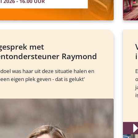
 gesprek met
iëntondersteuner Raymond
 doel was haar uit deze situatie halen en
E
een eigen plek geven - dat is gelukt'
o
j
i