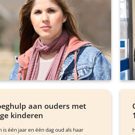
oeghulp aan ouders met
nge kinderen
h is één jaar en één dag oud als haar
H