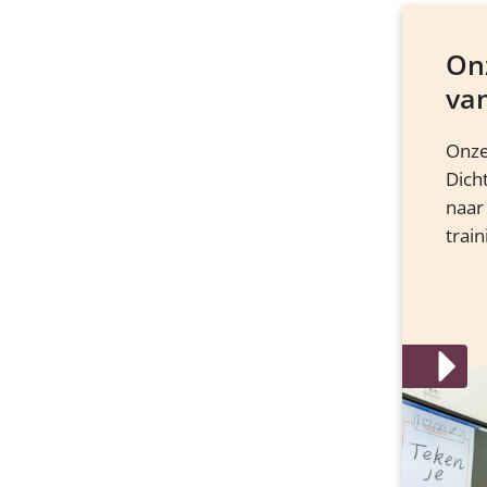
Onz
va
Onze
Dich
naar
train