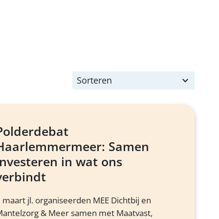
2
results
available
Polderdebat
Haarlemmermeer: Samen
investeren in wat ons
verbindt
 maart jl. organiseerden MEE Dichtbij en
antelzorg & Meer samen met Maatvast,