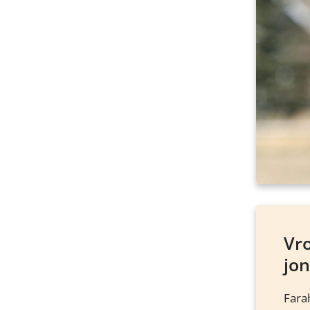
Vr
jo
Fara