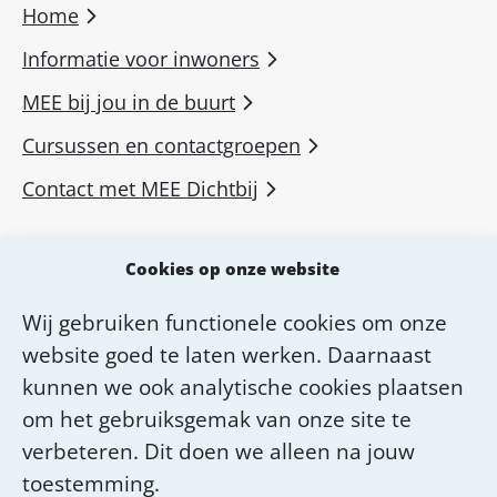
Home
Informatie voor inwoners
MEE bij jou in de buurt
Cursussen en contactgroepen
Contact met MEE Dichtbij
MEE voor professionals
Cookies op onze website
MEE Academie
Wij gebruiken functionele cookies om onze
Diensten van MEE Dichtbij
website goed te laten werken. Daarnaast
Over MEE Dichtbij
kunnen we ook analytische cookies plaatsen
om het gebruiksgemak van onze site te
Werken bij MEE Dichtbij
verbeteren. Dit doen we alleen na jouw
toestemming.