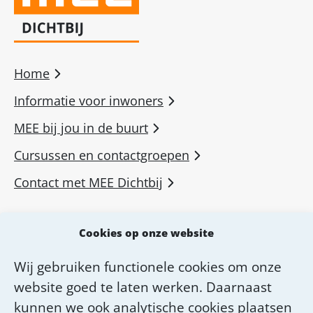
Home
Informatie voor inwoners
MEE bij jou in de buurt
Cursussen en contactgroepen
Contact met MEE Dichtbij
MEE voor professionals
Cookies op onze website
MEE Academie
Wij gebruiken functionele cookies om onze
Diensten van MEE Dichtbij
website goed te laten werken. Daarnaast
Over MEE Dichtbij
kunnen we ook analytische cookies plaatsen