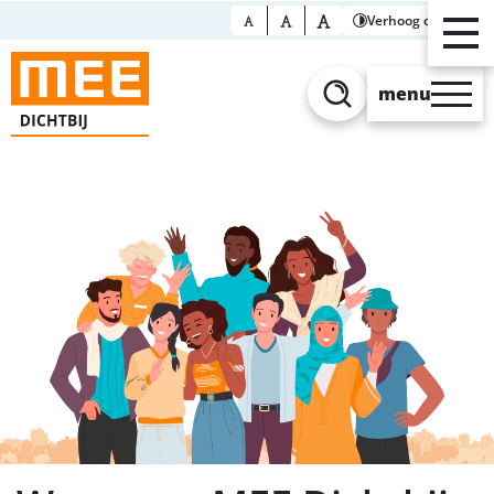
Verhoog contrast
menu
Zoeken