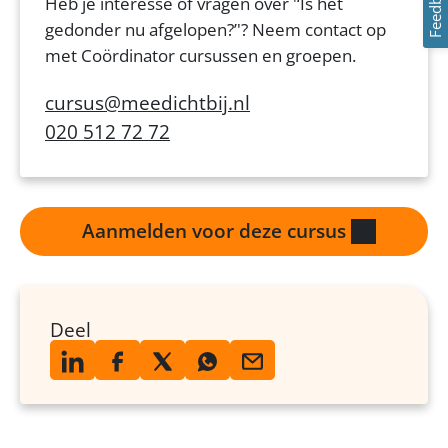
Feedback
Heb je interesse of vragen over '‘Is het
gedonder nu afgelopen?’'? Neem contact op
met Coördinator cursussen en groepen.
cursus@meedichtbij.nl
020 512 72 72
Aanmelden voor deze cursus
Deel