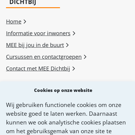
Home
Informatie voor inwoners
MEE bij jou in de buurt
Cursussen en contactgroepen
Contact met MEE Dichtbij
MEE voor professionals
Cookies op onze website
MEE Academie
Wij gebruiken functionele cookies om onze
Diensten van MEE Dichtbij
website goed te laten werken. Daarnaast
Over MEE Dichtbij
kunnen we ook analytische cookies plaatsen
om het gebruiksgemak van onze site te
Werken bij MEE Dichtbij