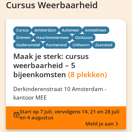
Cursus Weerbaarheid
Cursus
Amsterdam
Aalsmeer
Amstelveen
Diemen
Haarlemmermeer
Oostzaan
Ouderamstel
Purmerend
Uithoorn
Zaanstad
Maak je sterk: cursus
weerbaarheid – 5
bijeenkomsten
(8 plekken)
Derkinderenstraat 10 Amsterdam -
kantoor MEE
Start op 7 juli, vervolgens 14, 21 en 28 juli
en 4 augustus
Meld je aan