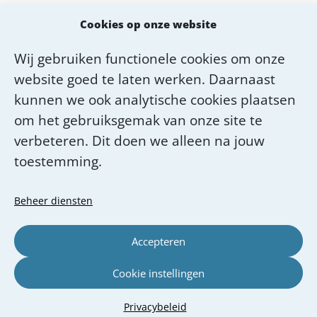
MEE voor professionals
Cookies op onze website
MEE Academie
Wij gebruiken functionele cookies om onze
Diensten van MEE Dichtbij
website goed te laten werken. Daarnaast
Over MEE Dichtbij
kunnen we ook analytische cookies plaatsen
om het gebruiksgemak van onze site te
Werken bij MEE Dichtbij
verbeteren. Dit doen we alleen na jouw
toestemming.
Beheer diensten
Accepteren
Cookie instellingen
© MEE Dichtbij 2026
Privacybeleid
Privacybeleid
Verhoog contrast
Lees voor
Uitleg woorden
Simpele tekst