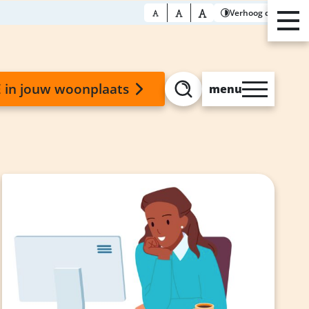
Verhoog contrast
 in jouw woonplaats
menu
Zoeken