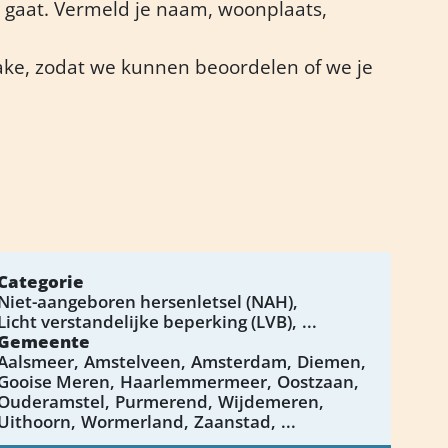
gaat. Vermeld je naam, woonplaats,
ntake, zodat we kunnen beoordelen of we je
Categorie
Niet-aangeboren hersenletsel (NAH)
Licht verstandelijke beperking (LVB)
...
Gemeente
Aalsmeer
Amstelveen
Amsterdam
Diemen
Gooise Meren
Haarlemmermeer
Oostzaan
Ouderamstel
Purmerend
Wijdemeren
Uithoorn
Wormerland
Zaanstad
...