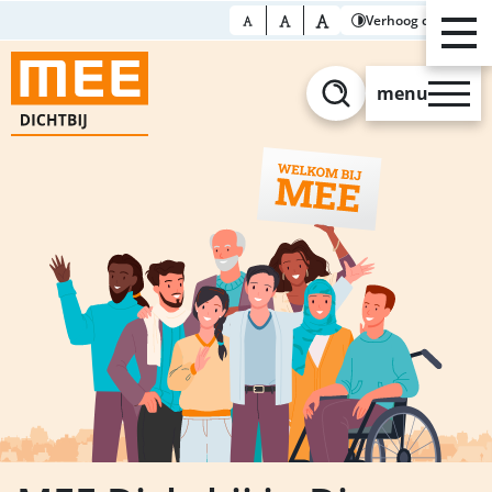
Verhoog contrast
menu
Zoeken