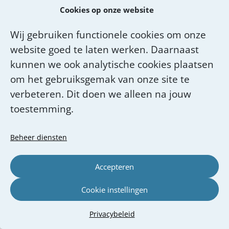
E-mailadres
*
Cookies op onze website
Wij gebruiken functionele cookies om onze
Telefoon
website goed te laten werken. Daarnaast
kunnen we ook analytische cookies plaatsen
om het gebruiksgemak van onze site te
Kunnen we je beter in de ochtend of in
verbeteren. Dit doen we alleen na jouw
de middag bellen?
toestemming.
Beheer diensten
Selecteer je gemeente
Accepteren
Cookie instellingen
Schrijf hier je vraag of bericht
*
Privacybeleid
Lees voor
Uitleg woorden
Simpele tekst