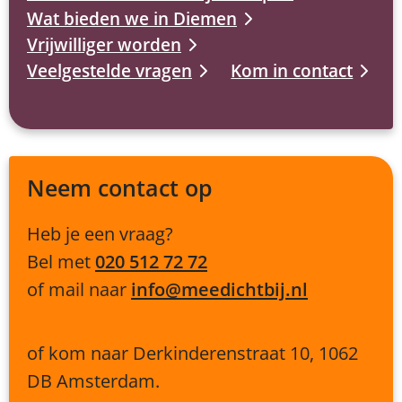
Wat bieden we in Diemen
Vrijwilliger worden
Veelgestelde vragen
Kom in contact
Neem contact op
Heb je een vraag?
Bel met
020 512 72 72
of mail naar
info@meedichtbij.nl
of kom naar Derkinderenstraat 10, 1062
DB Amsterdam.