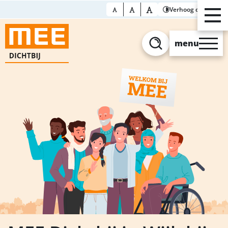
Verhoog contrast
menu
Zoeken