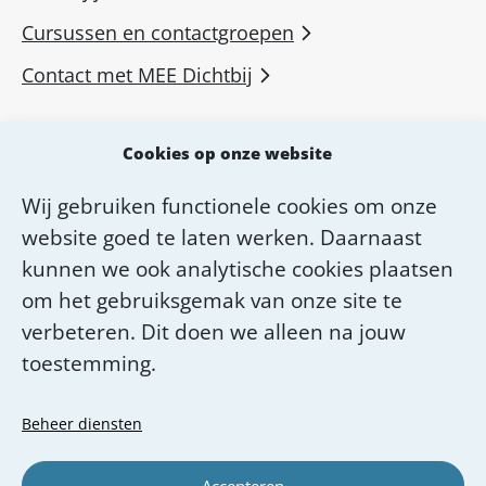
Cursussen en contactgroepen
Contact met MEE Dichtbij
MEE voor professionals
Cookies op onze website
MEE Academie
Wij gebruiken functionele cookies om onze
Diensten van MEE Dichtbij
website goed te laten werken. Daarnaast
Over MEE Dichtbij
kunnen we ook analytische cookies plaatsen
om het gebruiksgemak van onze site te
Werken bij MEE Dichtbij
verbeteren. Dit doen we alleen na jouw
toestemming.
Beheer diensten
Accepteren