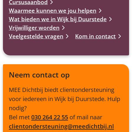
Cursusaanbod
Waarmee kunnen we jou helpen
Wat bieden we in Wijk bij Duurstede
Vrijwilliger worden
Veelgestelde vragen
Kom in contact
Neem contact op
MEE Dichtbij biedt clientondersteuning
voor iedereen in Wijk bij Duurstede. Hulp
nodig?
Bel met
030 264 22 55
of mail naar
clientondersteuning@meedichtbij.nl