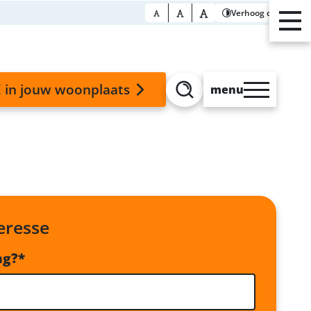
Verhoog contrast
 in jouw woonplaats
menu
Zoeken
teresse
ng?
*