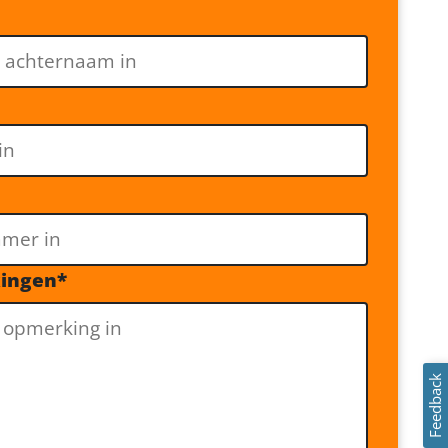
kingen
*
Feedback