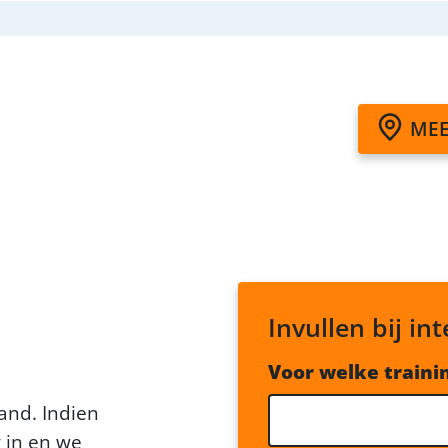
MEE
Invullen bij in
Voor welke traini
and. Indien
r in en we