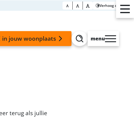
Verhoog contrast
 in jouw woonplaats
menu
Zoeken
r terug als jullie