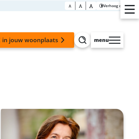
Verhoog contrast
 in jouw woonplaats
menu
Zoeken