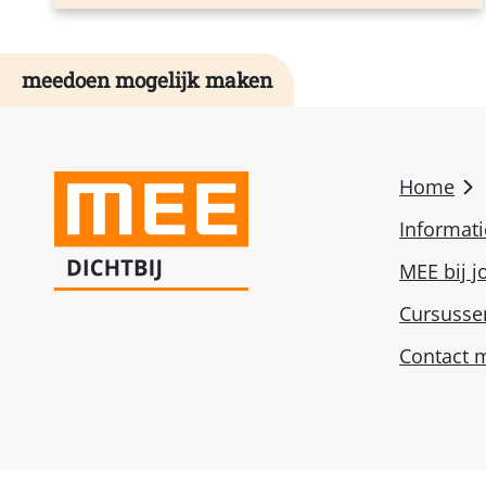
meedoen mogelijk maken
Home
Informat
MEE bij j
Cursusse
Contact m