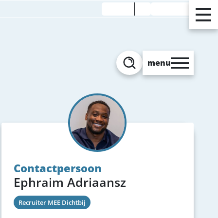
Verhoog contrast
menu
Zoeken
Contactpersoon
Ephraim Adriaansz
Recruiter MEE Dichtbij