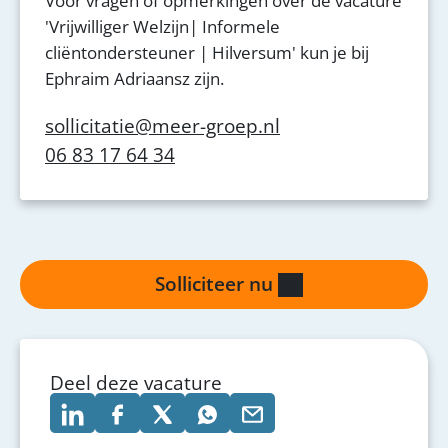
Voor vragen of opmerkingen over de vacature
'Vrijwilliger Welzijn| Informele
cliëntondersteuner | Hilversum' kun je bij
Ephraim Adriaansz zijn.
sollicitatie@meer-groep.nl
06 83 17 64 34
Solliciteer nu
Deel deze vacature