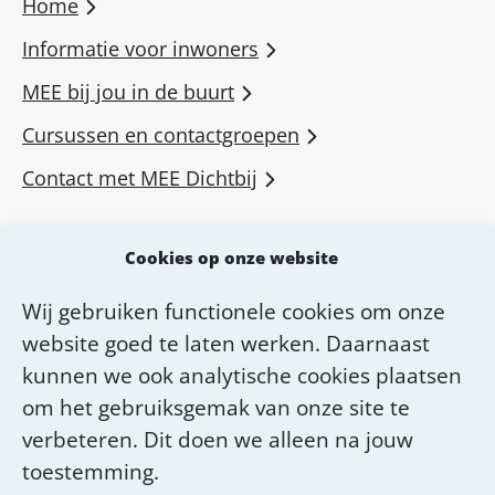
Home
Informatie voor inwoners
MEE bij jou in de buurt
Cursussen en contactgroepen
Contact met MEE Dichtbij
MEE voor professionals
Cookies op onze website
MEE Academie
Wij gebruiken functionele cookies om onze
Diensten van MEE Dichtbij
website goed te laten werken. Daarnaast
Over MEE Dichtbij
kunnen we ook analytische cookies plaatsen
om het gebruiksgemak van onze site te
Werken bij MEE Dichtbij
verbeteren. Dit doen we alleen na jouw
toestemming.