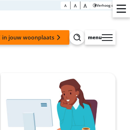
Verhoog contrast
 in jouw woonplaats
menu
Zoeken