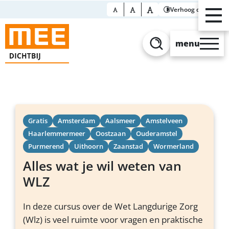
Verhoog contrast
menu
Zoeken
Gratis
Amsterdam
Aalsmeer
Amstelveen
Haarlemmermeer
Oostzaan
Ouderamstel
Purmerend
Uithoorn
Zaanstad
Wormerland
Alles wat je wil weten van
WLZ
In deze cursus over de Wet Langdurige Zorg
(Wlz) is veel ruimte voor vragen en praktische