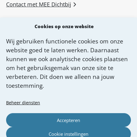
Contact met MEE Dichtbij
MEE voor professionals
Cookies op onze website
MEE Academie
Wij gebruiken functionele cookies om onze
Diensten van MEE Dichtbij
website goed te laten werken. Daarnaast
Over MEE Dichtbij
kunnen we ook analytische cookies plaatsen
om het gebruiksgemak van onze site te
Werken bij MEE Dichtbij
verbeteren. Dit doen we alleen na jouw
toestemming.
Beheer diensten
Accepteren
Cookie instellingen