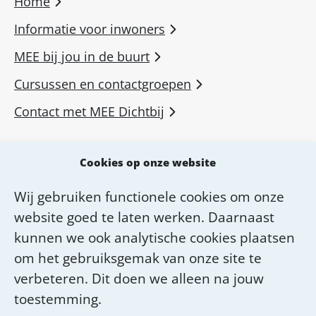
Home
Informatie voor inwoners
MEE bij jou in de buurt
Cursussen en contactgroepen
Contact met MEE Dichtbij
MEE voor professionals
Cookies op onze website
MEE Academie
Wij gebruiken functionele cookies om onze
Diensten van MEE Dichtbij
website goed te laten werken. Daarnaast
Over MEE Dichtbij
kunnen we ook analytische cookies plaatsen
om het gebruiksgemak van onze site te
Werken bij MEE Dichtbij
verbeteren. Dit doen we alleen na jouw
toestemming.